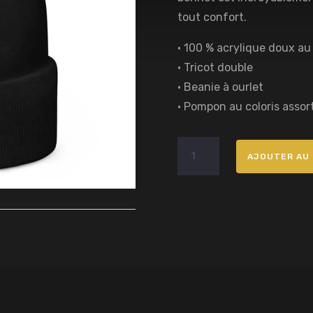
tout confort.
• 100 % acrylique doux au
• Tricot double
• Beanie à ourlet
• Pompon au coloris assort
quantité
AJOUTER AU 
de
Bonnet
pompon
Black
SxS