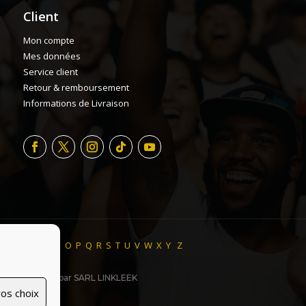
Client
Mon compte
Mes données
Service client
Retour & remboursement
Informations de Livraison
H
I
J
K
L
M
N
O
P
Q
R
S
T
U
V
W
X
Y
Z
ite made with ♥ par SARL LINKLEEK
os choix