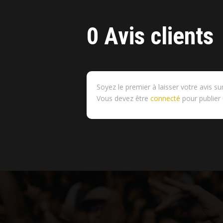
0 Avis clients
Soyez le premier à laisser votre avis 
Vous devez être
connecté
pour publier 