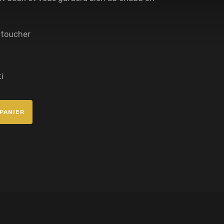
 toucher
i
PANIER