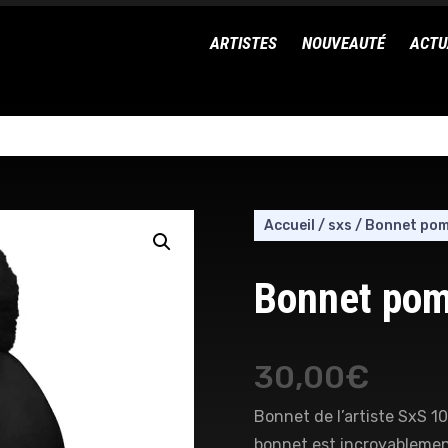
ARTISTES
NOUVEAUTÉ
ACTU
Accueil
/
sxs
/
Bonnet pom
Bonnet pom
30,00
€
Bonnet de l’artiste SxS 1
bonnet est incroyablemen