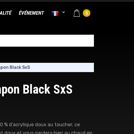
ALITÉ
ÉVÉNEMENT
0
pon Black SxS
pon Black SxS
00 % d’acrylique doux au toucher, ce
t doux et vous gardera bien au chaud en