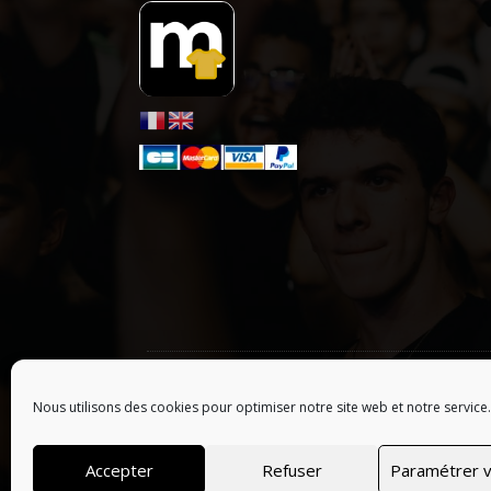
ONLY HYPE ARTISTS
| LES ARTISTES :
A
B
C
D
E
F
G
Nous utilisons des cookies pour optimiser notre site web et notre service.
© 2026 Tous droits réservés, Merchofficiel | Webs
Accepter
Refuser
Paramétrer v