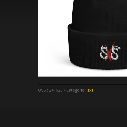
UGS :
241620
Catégorie :
sxs