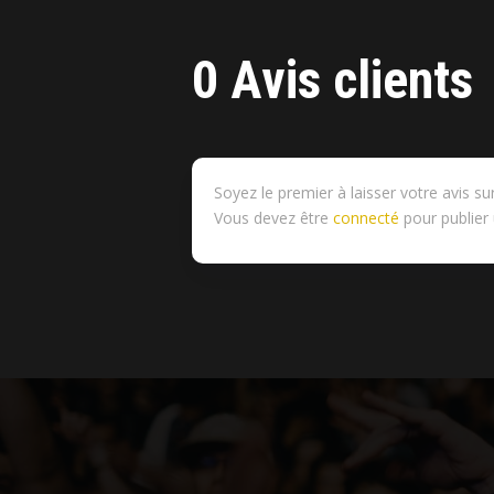
0 Avis clients
Soyez le premier à laisser votre avis sur
Vous devez être
connecté
pour publier 