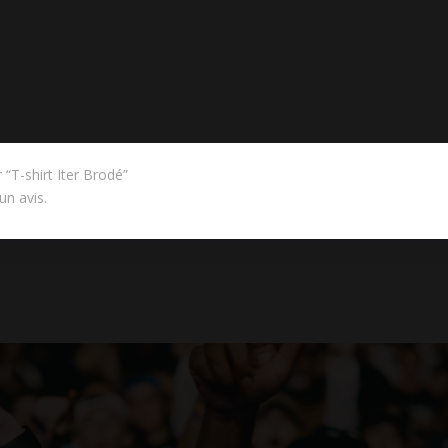
 “T-shirt Iter Brodé”
un avis.