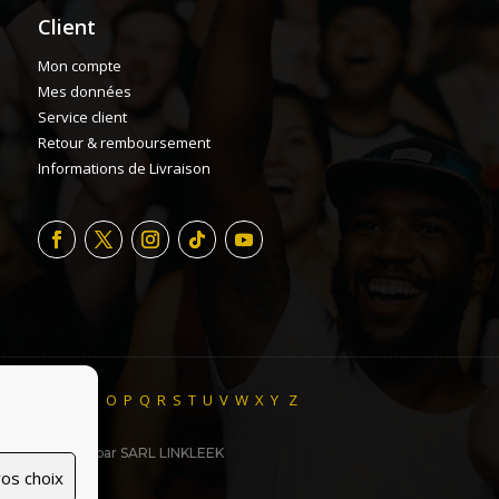
Client
Mon compte
Mes données
Service client
Retour & remboursement
Informations de Livraison
H
I
J
K
L
M
N
O
P
Q
R
S
T
U
V
W
X
Y
Z
ite made with ♥ par SARL LINKLEEK
os choix