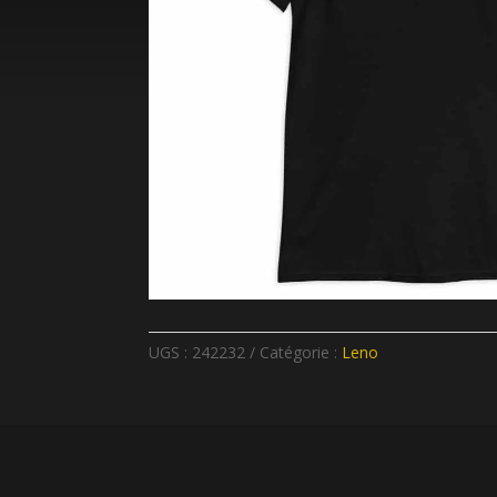
UGS :
242232
Catégorie :
Leno