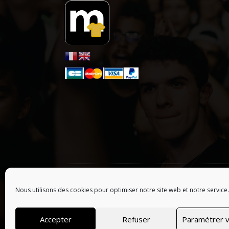
ONLY HYPE ARTISTS
| LES ARTISTES :
A
B
C
D
E
F
G
Nous utilisons des cookies pour optimiser notre site web et notre service.
© 2026 Tous droits réservés, Merchofficiel | Webs
Accepter
Refuser
Paramétrer v