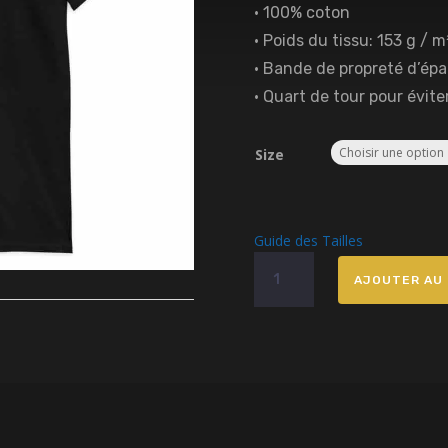
• 100% coton
• Poids du tissu: 153 g / m²
• Bande de propreté d’épa
• Quart de tour pour évite
Size
Guide des Tailles
quantité
AJOUTER AU 
de
T-
shirt
Iter
Brodé