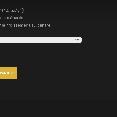
 (4.5 oz/y² )
ule à épaule
r le froissement au centre
PANIER