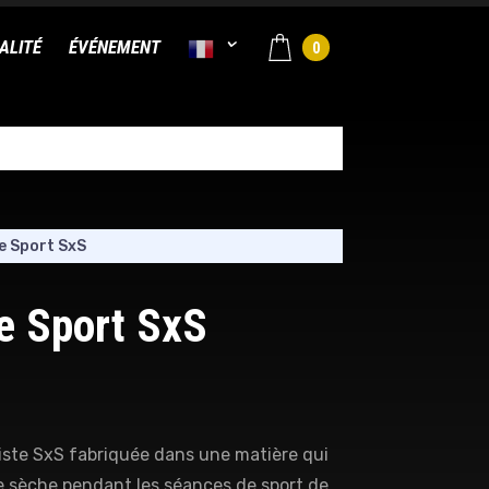
ALITÉ
ÉVÉNEMENT
0
e Sport SxS
e Sport SxS
rtiste SxS fabriquée dans une matière qui
e sèche pendant les séances de sport de