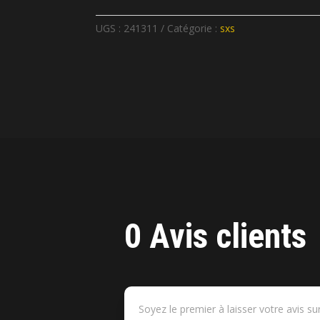
UGS :
241311
Catégorie :
sxs
0 Avis clients
Soyez le premier à laisser votre avis su