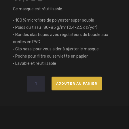
Ce masque est réutilisable.
• 100 % microfibre de polyester super souple
• Poids du tissu : 80-85 g/m² (2.4-2.5 oz/yd²)
• Bandes élastiques avec régulateurs de boucle aux
oreilles en PVC
• Clip nasal pour vous aider à ajuster le masque
• Poche pour filtre ou serviette en papier
• Lavable et réutilisable
quantité
AJOUTER AU PANIER
de
Masque
premium