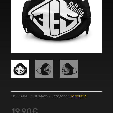
UGS :
60AF7C3E34A95
Catégorie :
3e souffle
19,90
€