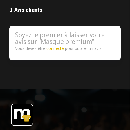
0 Avis clients
Soyez le premier à laisser votre
avis sur “Masque premium”
Vous devez être
connecté
pour publier un avis.