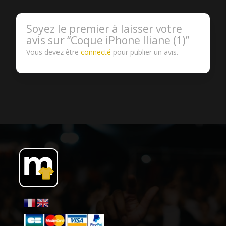
Soyez le premier à laisser votre
avis sur “Coque iPhone Iliane (1)”
Vous devez être
connecté
pour publier un avis.