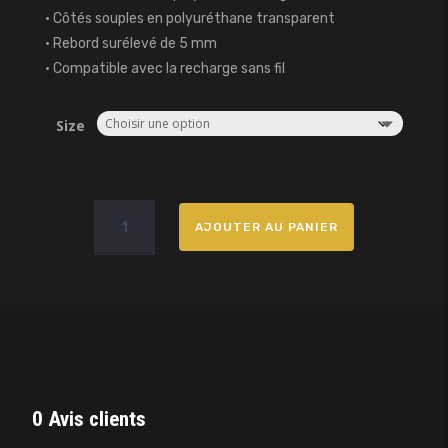
• Côtés souples en polyuréthane transparent
• Rebord surélevé de 5 mm
• Compatible avec la recharge sans fil
Size
quantité
AJOUTER AU PANIER
de
Coque
iPhone
Iliane
(1)
0 Avis clients