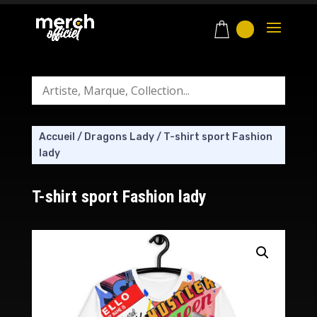
Accueil
/
Dragons Lady
/
T-shirt sport Fashion
lady
T-shirt sport Fashion lady