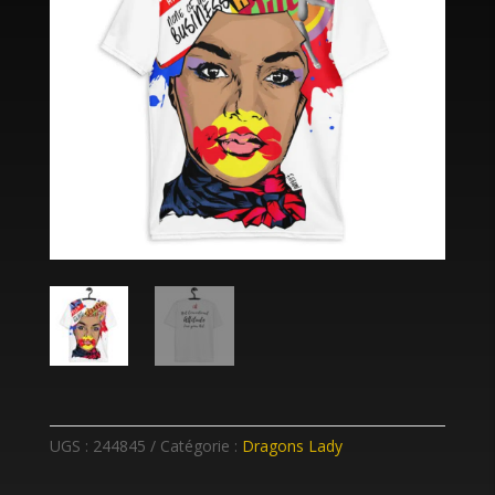
UGS :
244845
Catégorie :
Dragons Lady