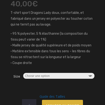
40,00
€
T-shirt sport Dragons Lady doux, confortable, et
fabriqué dans un jersey en polyester au toucher coton
qui ne ternit pas au lavage.
• 95 % polyester, 5 % élasthanne (la composition du
tissu peut varier de 1 %)
• Maille jersey de qualité supérieure et de poids moyen
• Matière extensible dans tous les sens – les fibres du
tissu se rétractent sur la longueur et la largeur
• Coupe droite
Size
Guide des Tailles
quantité