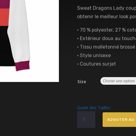
Sweat Dragons Lady coupé
obtenir le meilleur look po
• 70 % polyester, 27 % co
• Extérieur doux au touch
• Tissu molletonné brossé 
• Style unisexe
• Coutures surjet
Size
Guide des Tailles
quantité
AJOUTER AU 
de
Sweatshirt
Caméo