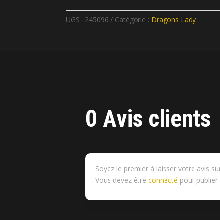
UGS :
245096
Catégorie :
Dragons Lady
0 Avis clients
Soyez le premier à laisser votre avis s
Vous devez être
connecté
pour publier 