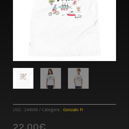
UGS :
244006
Catégorie :
Gonzalo Fi
22,00
€