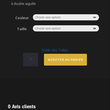
à double aiguille
Couleur
Taille
Guide des Tailles
quantité
AJOUTER AU PANIER
de
Sweat
à
capuche
brodé
Kinishao
0 Avis clients