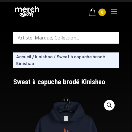
0
Accueil
/
kinishao
/
Sweat à capuche brodé
Kinishao
Sweat à capuche brodé Kinishao