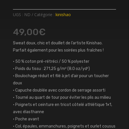
UGS :
ND
Catégorie :
kinishao
49,00
€
Sweat doux, chic et douillet de l’artiste Kinishao.
Parfait également pour les soirées plus fraîches !
• 50 % coton pré-rétréci / 50 % polyester
• Poids du tissu : 271,25 g/m² (8.0 oz/yd²)
• Boulochage réduit et filé à jet d’air pour un toucher
doux
• Capuche doublée avec cordon de serrage assorti
• Tourné au quart de tour pour éviter les plis au milieu
• Poignets et ceinture en tricot côtelé athlétique 1×1,
avec élasthanne
• Poche avant
• Col, épaules, emmanchures, poignets et ourlet cousus