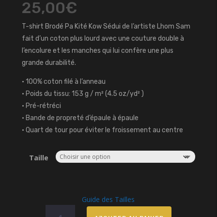
25,00
€
T-shirt Brodé Pa Kité Kow Sédui de l’artiste Lhom Sam
fait d’un coton plus lourd avec une couture double à
l’encolure et les manches qui lui confère une plus
grande durabilité.
• 100% coton filé à l’anneau
• Poids du tissu: 153 g / m² (4.5 oz/yd² )
• Pré-rétréci
• Bande de propreté d’épaule à épaule
• Quart de tour pour éviter le froissement au centre
Taille
Guide des Tailles
quantité