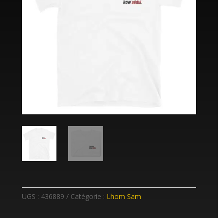
UGS :
436889
Catégorie :
Lhom Sam