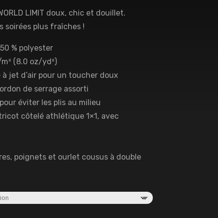
RLD LIMIT doux, chic et douillet.
 soirées plus fraîches !
 50 % polyester
g/m² (8.0 oz/yd²)
é à jet d’air pour un toucher doux
ordon de serrage assorti
our éviter les plis au milieu
tricot côtelé athlétique 1×1, avec
es, poignets et ourlet cousus à double