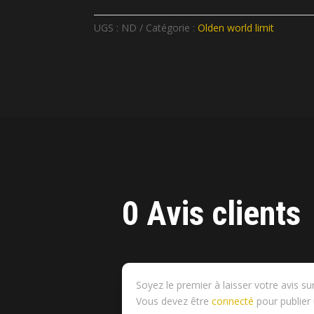
UGS :
ND
Catégorie :
Olden world limit
0 Avis clients
Soyez le premier à laisser votre avi
Vous devez être
connecté
pour publier 