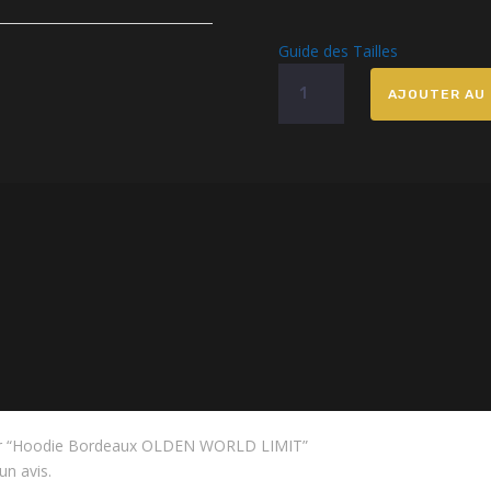
Guide des Tailles
quantité
AJOUTER AU 
de
Hoodie
Bordeaux
OLDEN
WORLD
LIMIT
s sur “Hoodie Bordeaux OLDEN WORLD LIMIT”
un avis.