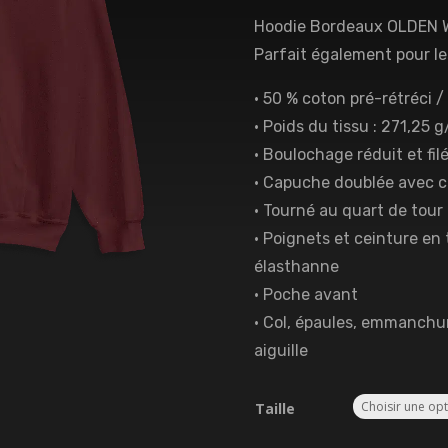
Hoodie Bordeaux OLDEN WO
Parfait également pour les
• 50 % coton pré-rétréci /
• Poids du tissu : 271,25 
• Boulochage réduit et fil
• Capuche doublée avec c
• Tourné au quart de tour p
• Poignets et ceinture en 
élasthanne
• Poche avant
• Col, épaules, emmanchur
aiguille
Taille