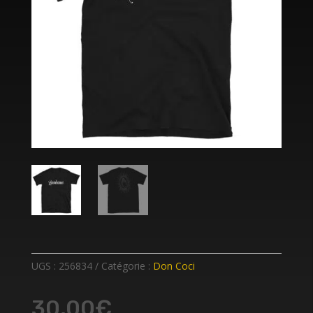
UGS :
256834
Catégorie :
Don Coci
30,00
€