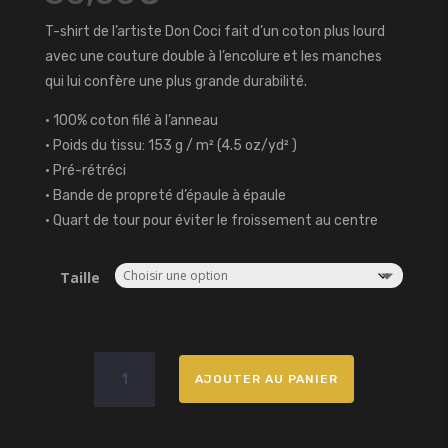
T-shirt de l’artiste Don Coci fait d’un coton plus lourd
avec une couture double à l’encolure et les manches
qui lui confère une plus grande durabilité.
• 100% coton filé à l’anneau
• Poids du tissu: 153 g / m² (4.5 oz/yd² )
• Pré-rétréci
• Bande de propreté d’épaule à épaule
• Quart de tour pour éviter le froissement au centre
Taille
quantité
AJOUTER AU PANIER
de
T-
shirt