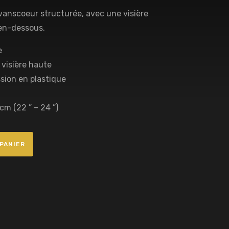
evanscoeur structurée, avec une visière
 en-dessous.
e
 visière haute
sion en plastique
cm (22 ” – 24 ”)
PANIER