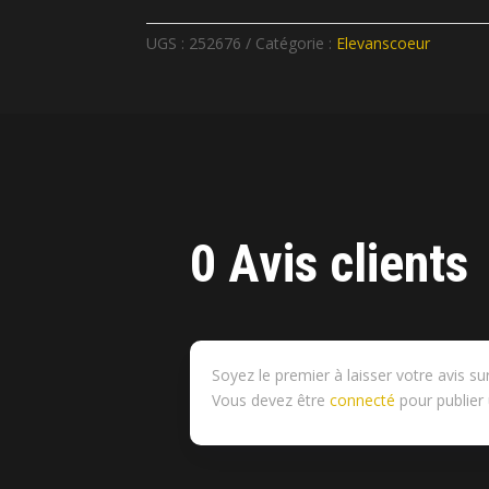
UGS :
252676
Catégorie :
Elevanscoeur
0 Avis clients
Soyez le premier à laisser votre avis 
Vous devez être
connecté
pour publier 