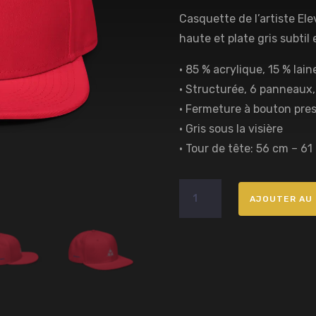
Casquette de l’artiste El
haute et plate gris subtil
• 85 % acrylique, 15 % lain
• Structurée, 6 panneaux,
• Fermeture à bouton pres
• Gris sous la visière
• Tour de tête: 56 cm – 61 
quantité
AJOUTER AU 
de
Casquette
Rouge
Gris
Elevanscoeur