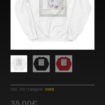
UGS :
ND
Catégorie :
GVBB
35,00
€