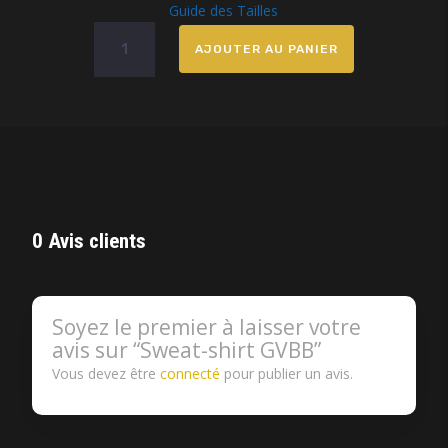
Guide des Tailles
quantité
AJOUTER AU PANIER
de
Sweat-
shirt
GVBB
0 Avis clients
Soyez le premier à laisser votre
avis sur “Sweat-shirt GVBB”
Vous devez être
connecté
pour publier un avis.