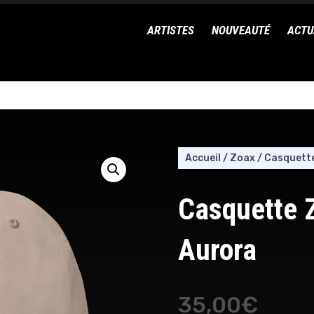
ARTISTES
NOUVEAUTÉ
ACTU
Accueil
/
Zoax
/
Casquette
Casquette 
Aurora
35,00
€