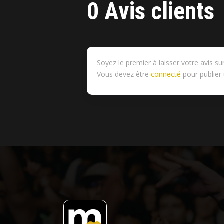
0 Avis clients
Soyez le premier à laisser votre avis 
Vous devez être
connecté
pour publier 