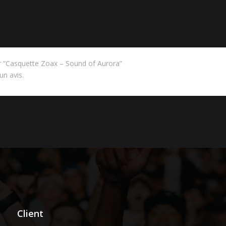
sur “Casquette Zoax – Sound of Aurora”
un avis.
Client