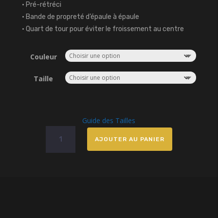
• Pré-rétréci
• Bande de propreté d’épaule à épaule
• Quart de tour pour éviter le froissement au centre
Couleur
Taille
Guide des Tailles
quantité
AJOUTER AU PANIER
de
T-
Shirt
Little
Guerrier,
Man
start