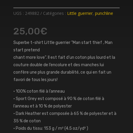
UGS :
249882
Catégories :
Little guerrier
,
punchline
25,00
€
Superbe t-shirt Little guerrier "Man start thief , Man
start pretend
chant more love". Il est fait d’un coton plus lourd et la
couture double de l’encolure et des manches lui
confère une plus grande durabilité, ce qui en fait un
favori de tous les jours!
• 100% coton filé à l’anneau
• Sport Grey est composé à 90 % de coton filé à
l’anneau et à 10 % de polyester
• Dark Heather est composée à 65 % de polyester et à
35 % de coton
• Poids du tissu: 153 g / m² (4.5 oz/yd² )