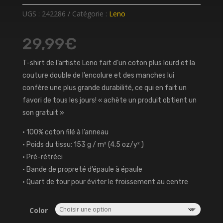
UGS :
242286
Catégorie :
Leno
29,99
€
T-shirt de l’artiste Leno fait d’un coton plus lourd et la
couture double de l’encolure et des manches lui
confère une plus grande durabilité, ce qui en fait un
favori de tous les jours! « achète un produit obtient un
son gratuit »
• 100% coton filé à l’anneau
• Poids du tissu: 153 g / m² (4.5 oz/y² )
• Pré-rétréci
• Bande de propreté d’épaule à épaule
• Quart de tour pour éviter le froissement au centre
Color