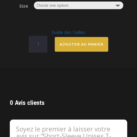
Size
Guide des Tailles
quantité
AJOUTER AU PANIER
de
Short-
Sleeve
Unisex
T-
Shirt
0 Avis clients
Soyez le premier à laisser votre
avis sur “Short-Sleeve Unisex T-