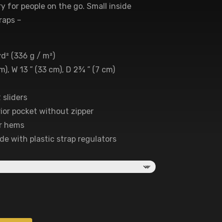
ry for people on the go. Small inside
raps –
yd² (336 g / m²)
m), W 13 ” (33 cm), D 2¾ ” (7 cm)
 sliders
rior pocket without zipper
or hems
de with plastic strap regulators