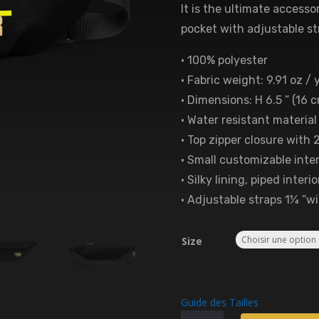
It is the ultimate accesso
pocket with adjustable st
• 100% polyester
• Fabric weight: 9.91 oz / 
• Dimensions: H 6.5 ” (16 c
• Water resistant material
• Top zipper closure with 2
• Small customizable inte
• Silky lining, piped interi
• Adjustable straps 1¼ ”wi
Size
Guide des Tailles
quantité