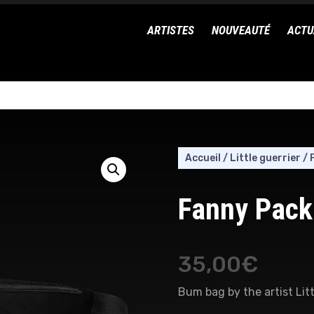
ARTISTES
NOUVEAUTÉ
ACTU
Accueil
/
Little guerrier
/
Fanny Pack 
35,00
€
Bum bag by the artist Litt