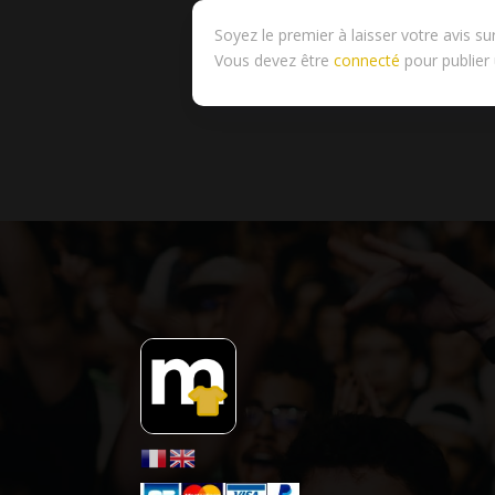
Soyez le premier à laisser votre avis su
Vous devez être
connecté
pour publier 