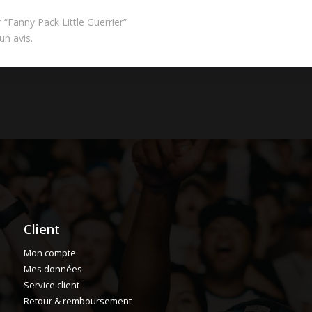
r “Fanny Pack Little Guerrier”
un avis.
Client
Mon compte
Mes données
Service client
Retour & remboursement