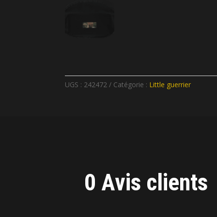
UGS :
242472
Catégorie :
Little guerrier
0 Avis clients