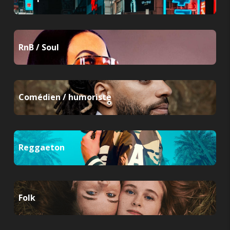
RnB / Soul
Comédien / humoriste
Reggaeton
Folk