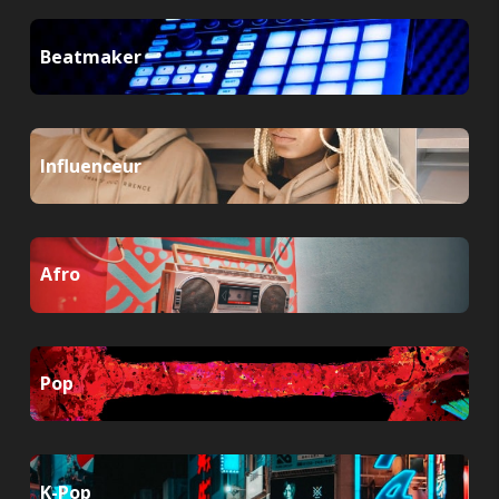
Beatmaker
Influenceur
Afro
Pop
K-Pop