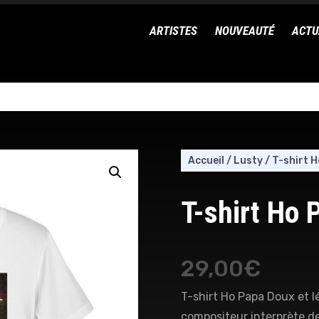
ARTISTES
NOUVEAUTÉ
ACTU
Accueil
/
Lusty
/
T-shirt 
T-shirt Ho 
29,00
€
T-shirt Ho Papa Doux et l
compositeur interprète de