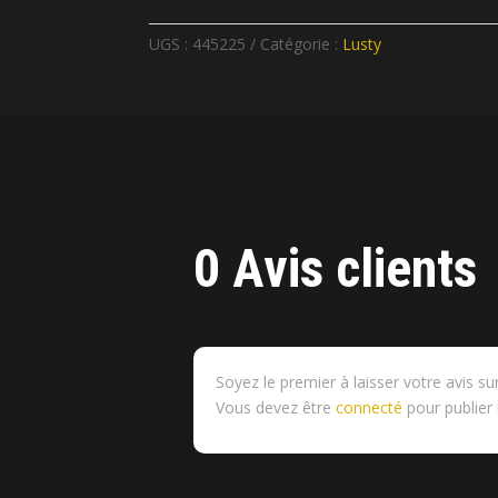
UGS :
445225
Catégorie :
Lusty
0 Avis clients
Soyez le premier à laisser votre avis su
Vous devez être
connecté
pour publier 