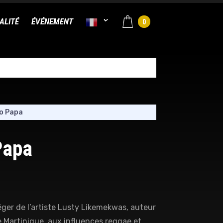
ALITÉ
ÉVÉNEMENT
0
Ho Papa
Papa
éger de l’artiste Lusty Likemekwas, auteur
 Martinique, aux influences reggae et