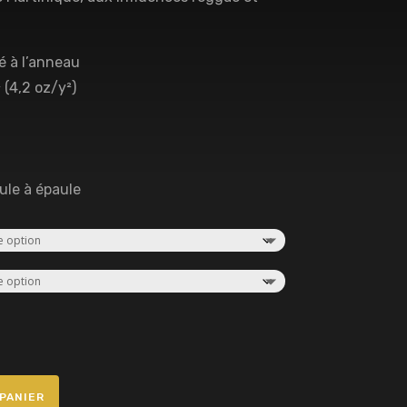
lé à l’anneau
 (4,2 oz/y²)
ule à épaule
PANIER