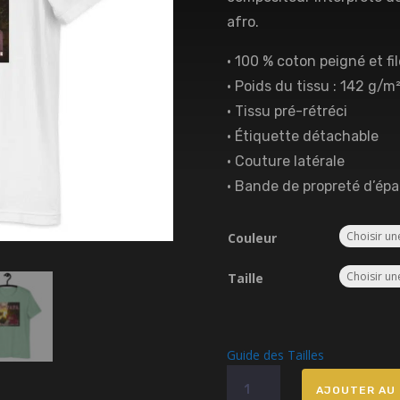
afro.
• 100 % coton peigné et fi
• Poids du tissu : 142 g/m²
• Tissu pré-rétréci
• Étiquette détachable
• Couture latérale
• Bande de propreté d’épa
Couleur
Taille
Guide des Tailles
quantité
AJOUTER AU 
de