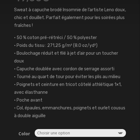
Sweat à capuche brodé Insomnie de l’artiste Leno doux,
chic et douillet. Parfait également pour les soirées plus
fraîches !
• 50 % coton pré-rétréci / 50 % polyester
• Poids du tissu : 271,25 g/m² (8.0 oz/yd²)
• Boulochage réduit et filé à jet d’air pour un toucher
doux
• Capuche doublée avec cordon de serrage assorti
• Tourné au quart de tour pour éviter les plis au milieu
• Poignets et ceinture en tricot côtelé athlétique 1×1,
avec élasthanne
• Poche avant
• Col, épaules, emmanchures, poignets et ourlet cousus
à double aiguille
Color