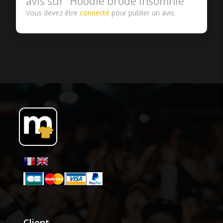
avis sur “Hoodie brodé Insomnie”
Vous devez être
connecté
pour publier un avis.
Client