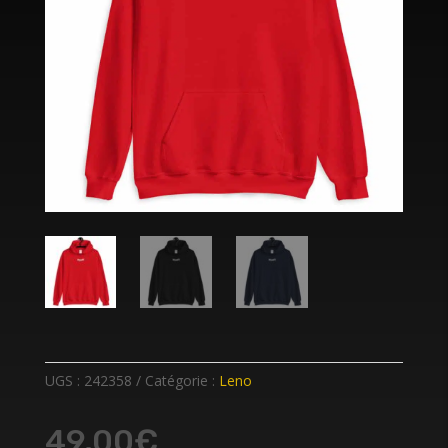
UGS :
242358
Catégorie :
Leno
49,00
€