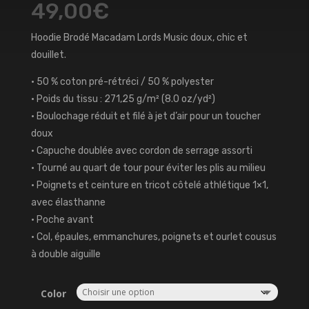
49,00
€
Hoodie Brodé Macadam Lords Music doux, chic et
douillet.
• 50 % coton pré-rétréci / 50 % polyester
• Poids du tissu : 271,25 g/m² (8.0 oz/yd²)
• Boulochage réduit et filé à jet d’air pour un toucher
doux
• Capuche doublée avec cordon de serrage assorti
• Tourné au quart de tour pour éviter les plis au milieu
• Poignets et ceinture en tricot côtelé athlétique 1×1,
avec élasthanne
• Poche avant
• Col, épaules, emmanchures, poignets et ourlet cousus
à double aiguille
Color