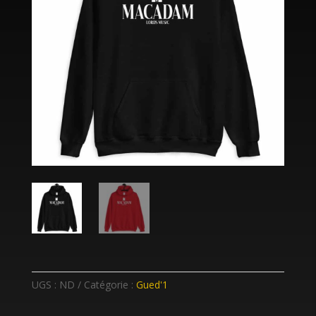
UGS :
ND
Catégorie :
Gued'1