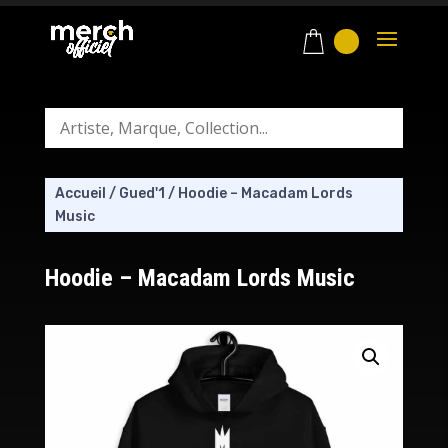
Accueil
/
Gued'1
/
Hoodie – Macadam Lords
Music
Hoodie – Macadam Lords Music