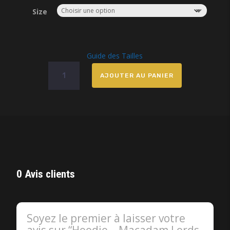
Size
Guide des Tailles
quantité
AJOUTER AU PANIER
de
Hoodie
-
Macadam
Lords
Music
0 Avis clients
Soyez le premier à laisser votre
avis sur “Hoodie – Macadam Lords