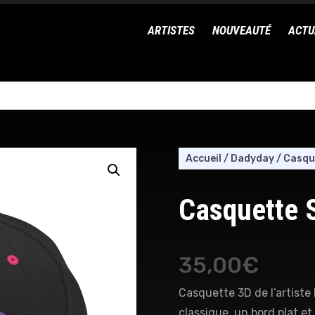
ARTISTES
NOUVEAUTÉ
ACTU
Accueil
/
Dadyday
/
Casqu
Casquette 
35,00
€
Casquette 3D de l’artist
classique, un bord plat et