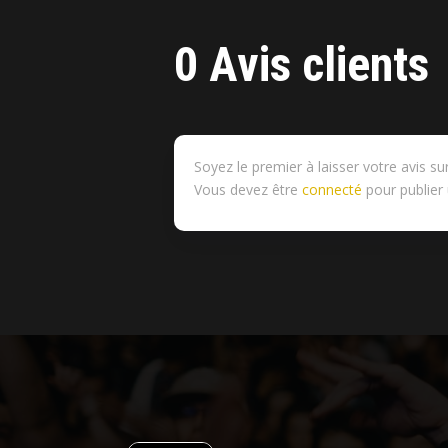
0 Avis clients
Soyez le premier à laisser votre avis 
Vous devez être
connecté
pour publier 