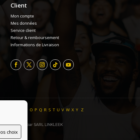
Client
Mon compte
Mes données
Service client
Retour & remboursement
Informations de Livraison
H
I
J
K
L
M
N
O
P
Q
R
S
T
U
V
W
X
Y
Z
ite made with ♥ par SARL LINKLEEK
os choix