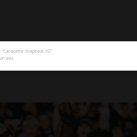
sur “Casquette Snapback 3D”
un avis.