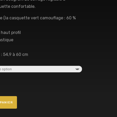
uette confortable.
ne (la casquette vert camouflage : 60 %
haut profil
astique
 : 54,9 à 60 cm
PANIER