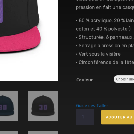
pression en fait une casq
• 80 % acrylique, 20 % lai
coton et 40 % polyester)
• Structurée, 6 panneaux, 
• Serrage à pression en pl
• Vert sous la visière
• Circonférence de la tête
Couleur
Guide des Tailles
quantité
AJOUTER AU 
de
Casquette
Snapback