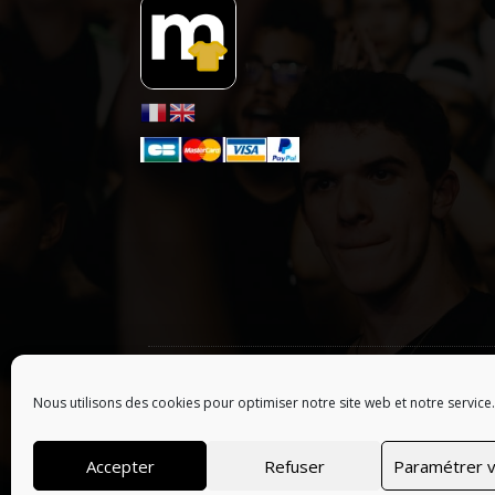
ONLY HYPE ARTISTS
| LES ARTISTES :
A
B
C
D
E
F
G
Nous utilisons des cookies pour optimiser notre site web et notre service.
© 2026 Tous droits réservés, Merchofficiel | Webs
Accepter
Refuser
Paramétrer v