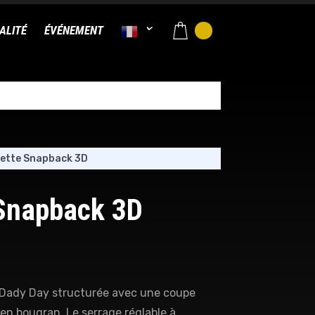
ALITÉ
ÉVÉNEMENT
ette Snapback 3D
Snapback 3D
e Dady Day structurée avec une coupe
 en bougran. Le serrage réglable à