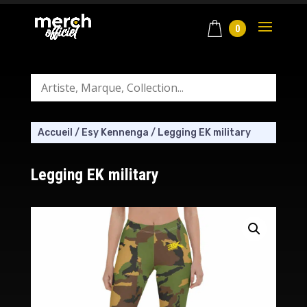
0
Accueil
/
Esy Kennenga
/
Legging EK military
Legging EK military