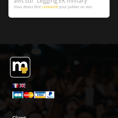
avis sur “Legging EK military”
Vous devez être
connecté
pour publier un avis.
Client