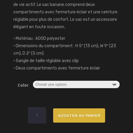
de vie actif. Le sac banane comprend deux
compartiments avec fermeture éclair et une ceinture
réglable pour plus de confort. Le sac est un accessoire
élégant en toute occasion.
• Matériau : 600D polyester
• Dimensions du compartiment : H 5″ (13 cm), W 9″ (23
cm), D 2″ (5 cm)
• Sangle de taille réglable avec clip
• Deux compartiments avec fermeture éclair
Color
quantité
AJOUTER AU PANIER
de
Sac
banane