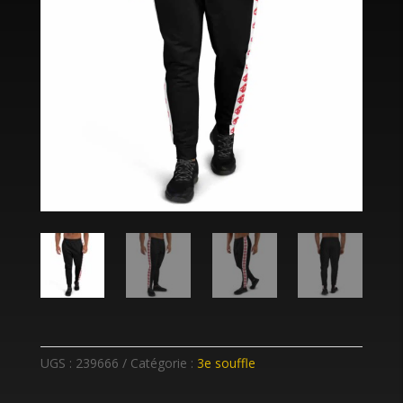
UGS :
239666
Catégorie :
3e souffle