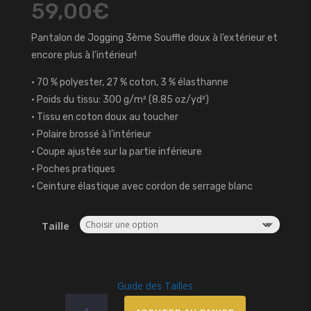
59,00
€
Pantalon de Jogging 3ème Souffle doux à l’extérieur et
encore plus à l’intérieur!
• 70 % polyester, 27 % coton, 3 % élasthanne
• Poids du tissu: 300 g/m² (8.85 oz/yd²)
• Tissu en coton doux au toucher
• Polaire brossé à l’intérieur
• Coupe ajustée sur la partie inférieure
• Poches pratiques
• Ceinture élastique avec cordon de serrage blanc
Taille
Guide des Tailles
quantité