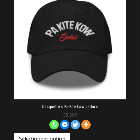
Casquette « Pa Kité kow sédui »
35,00
€
Sélectionner option