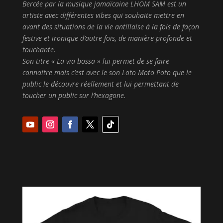
Bercée par la musique jamaïcaine
LHOM
SAM
est un
artiste avec différentes vibes qui souhaite mettre en
avant des situations de la vie antillaise à la fois de façon
festive et ironique
d’autre fois, de manière profonde et
touchante.
Son titre « La via bossa » lui permet de se faire
connaitre mais c’est avec le
son Loto Moto Poto que le
public le découvre réellement et lui permettant
de
toucher un public sur l’hexagone.