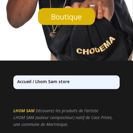
Boutique
Accueil
/
Lhom Sam store
LHOM SAM
Découvrez les produits de l’artiste
LHOM
SAM
(auteur compositeur) natif
de Case Pilote,
une commune de Martinique
.