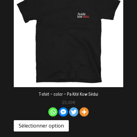
T-shirt – color – Pa Kité Kow Sédui
25,00
€
Sélectionner option