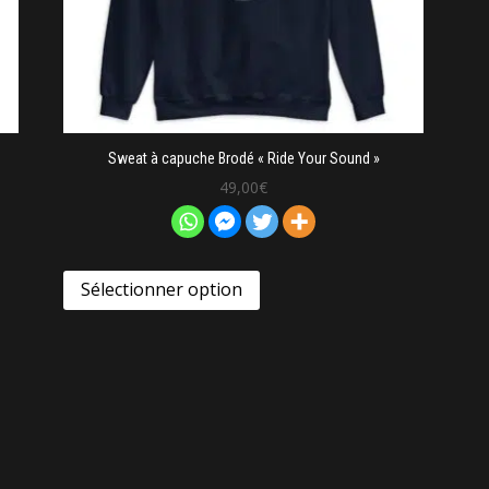
Sweat à capuche Brodé « Ride Your Sound »
49,00
€
Sélectionner option