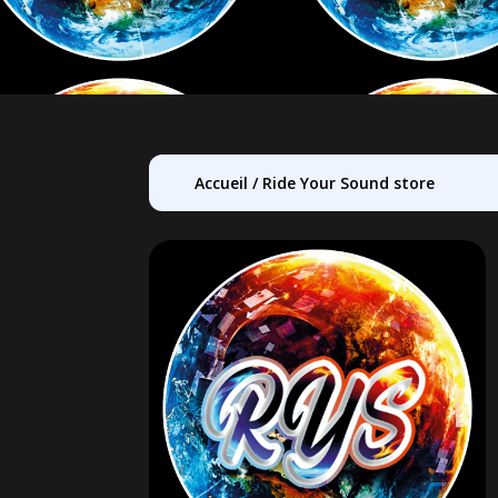
Accueil
/
Ride Your Sound store