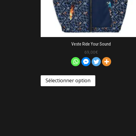
Veste Ride Your Sound
69,00
€
Sélectionner option