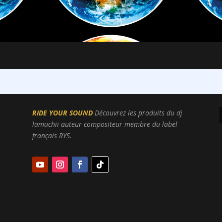
RIDE YOUR SOUND
Découvrez les produits du
dj
lamuchii auteur compositeur membre du label
français RYS.