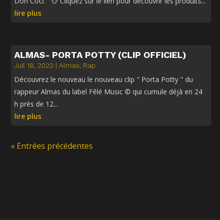
Don Coci. 👕 Cliquez sur le lien pour découvrir les produits...
lire plus
ALMAS- PORTA POTTY (CLIP OFFICIEL)
Juil 18, 2022
|
Almas
,
Rap
Découvrez le nouveau le nouveau clip " Porta Potty " du
rappeur Almas du label Fêlé Music © qui cumule déjà en 24
h près de 12...
lire plus
« Entrées précédentes