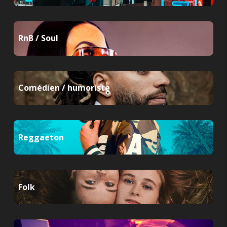
RnB / Soul
Comédien / humoriste
Reggaeton
Folk