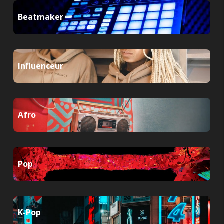
Beatmaker
Influenceur
Afro
Pop
K-Pop