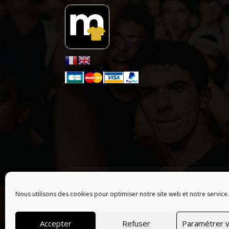
ONLY HYPE ARTISTS
| LES ARTISTES :
A
B
C
D
E
F
G
Nous utilisons des cookies pour optimiser notre site web et notre service.
© 2026 Tous droits réservés, Merchofficiel | Webs
Accepter
Refuser
Paramétrer v