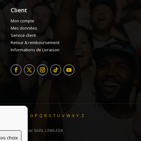
Client
Mon compte
Mes données
Service client
Retour & remboursement
Informations de Livraison
H
I
J
K
L
M
N
O
P
Q
R
S
T
U
V
W
X
Y
Z
ite made with ♥ par SARL LINKLEEK
os choix