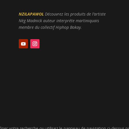
NZILAPAWOL
Découvrez les produits de l’artiste
Nèg Madnick auteur interprète martiniquais
membre du collectif Hiphop Bokay.
er votre recherche ou utilisez le panneau de navigation ci-dessus pour