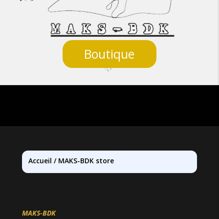
Boutique
Accueil
/
MAKS-BDK store
MAKS-BDK