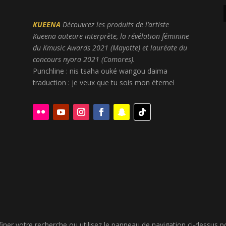
KUEENA
Découvrez les produits de l’artiste
Kueena auteure interprète, la révélation féminine
du Kmusic Awards 2021 (Mayotte) et lauréate du
concours nyora 2021 (Comores).
Punchline : nis tsaha ouké wangou daima
traduction : je veux que tu sois mon éternel
er votre recherche ou utilisez le panneau de navigation ci-dessus pour