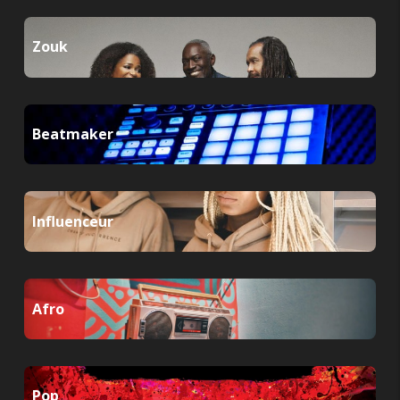
Zouk
Beatmaker
Influenceur
Afro
Pop