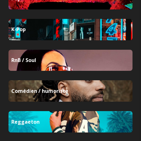
K-Pop
RnB / Soul
Comédien / humoriste
Reggaeton